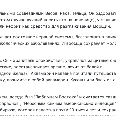
льными созвездиями Весов, Рака, Тельца. Он оздоравл
 этом случае лучший носить его на пояснице), устраня
ли нефрит как средство для разглаживания морщин.
учшает состояние нервной системы, благоприятно влия
нкологических заболеваниях. И вообще сохраняет мол
. Он - хранитель спокойствия, укрепляет защитные си
гких, восстанавливает зрение, лечит от болей в
идной железы. Аквамарин издавна почитали путешеств
ку, возьмите с собой аквамарин. Кулоны или бусы из 
мень всегда был "Любимцем Востока" и считается свя
фараонов", "Небесным камнем американских индейцев"
бирюзе, которая известна почти 10 тысяч лет и сохра