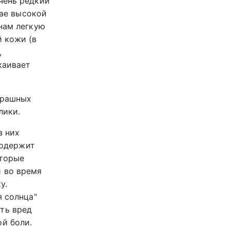
чень редкий
чае высокой
нам легкую
й кожи (в
,
каивает
страшных
лики.
з них
содержит
оторые
и во время
у.
я солнца"
ть вред
й боли.