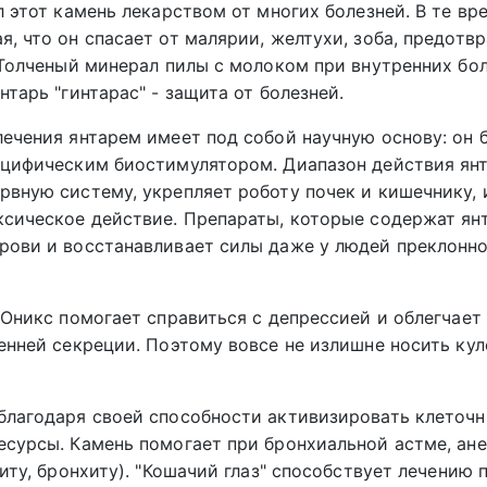
 этот камень лекарством от многих болезней. В те вр
, что он спасает от малярии, желтухи, зоба, предотв
 Толченый минерал пилы с молоком при внутренних бол
тарь "гинтарас" - защита от болезней.
ечения янтарем имеет под собой научную основу: он 
пецифическим биостимулятором. Диапазон действия ян
рвную систему, укрепляет роботу почек и кишечнику,
ксическое действие. Препараты, которые содержат ян
рови и восстанавливает силы даже у людей преклонн
. Оникс помогает справиться с депрессией и облегчае
енней секреции. Поэтому вовсе не излишне носить ку
благодаря своей способности активизировать клеточ
есурсы. Камень помогает при бронхиальной астме, ан
иту, бронхиту). "Кошачий глаз" способствует лечению 