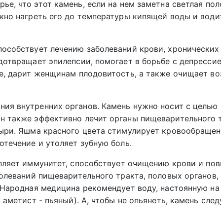
ье, что этот камень, если на нем заметна светлая пол
ужно нагреть его до температуры кипящей воды и води
пособствует лечению заболеваний крови, хронических
дотвращает эпилепсии, помогает в борьбе с депрессие
е, дарит женщинам плодовитость, а также очищает во
ия внутренних органов. Камень нужно носит с целью
н также эффективно лечит органы пищеварительного 
зыри. Яшма красного цвета стимулирует кровообращен
отечение и утоляет зубную боль.
епляет иммунитет, способствует очищению крови и по
болеваний пищеварительного тракта, половых органов,
 Народная медицина рекомендует воду, настоянную на
 аметист - пьяный). А, чтобы не опьянеть, камень след