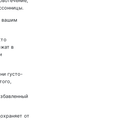
овотечение,
ессонницы.
с вашим
кто
ржат в
и
ни густо-
того,
азбавленный
дохраняет от