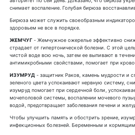
авторитет по сей день. Доказано, что бирюза укре
снимает воспаление. Голубая бирюза восстанавлив
Бирюза может служить своеобразным индикатором 
здоровьем не все в порядке.
ЖЕМЧУГ
- Жемчужное ожерелье эффективно снижа
страдает от гипертонической болезни. С этой це
чистой воде всю ночь, затем ее выпивают в течен
антимикробными свойствами, помогает при крово
ИЗУМРУД
- защитник Раков, камень мудрости и с
зеленого цвета успокаивают нервную систему, сни
изумруд помогает при сердечной боли, успокаива
мочеполовой системы, воспалении мочевого пузы
водой, предотвращает заболевания печени и желу
Чтобы улучшить память и обострить зрение, изумр
инфекционных болезней. Беременным и кормящим 