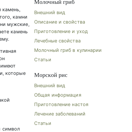
Молочный гриб
 камень,
Внешний вид
того, камни
Описание и свойства
мни мужские,
Приготовление и уход
аете камень
ему.
Лечебные свойства
Молочный гриб в кулинарии
ативная
он
Статьи
 имеют
и, которые
Морской рис
Внешний вид
Общая информация
акой
Приготовление настоя
Лечение заболеваний
Статьи
й символ