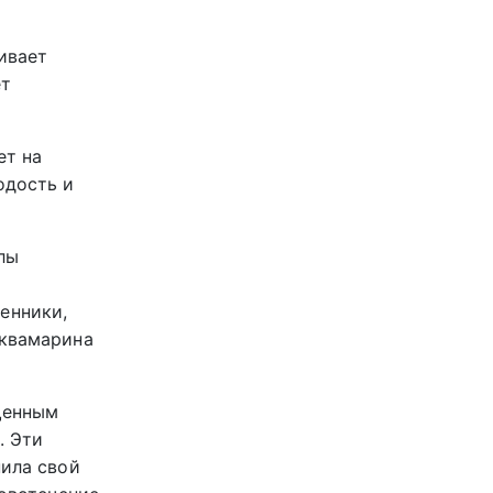
ивает
ет
ет на
одость и
лы
енники,
аквамарина
щенным
. Эти
нила свой