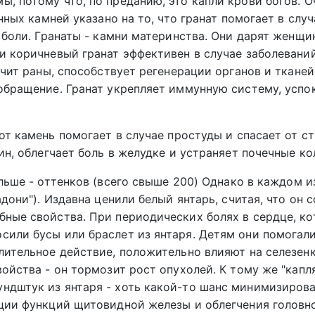
, потому что, по преданию, это капли крови богов. О
нных камней указано на то, что гранат помогает в слу
 боли. Гранаты - камни материнства. Они дарят женщи
и коричневый гранат эффективен в случае заболевани
ечит раны, способствует регенерации органов и тканей
обращение. Гранат укрепляет иммунную систему, успо
тот камень помогает в случае простуды и спасает от 
ин, облегчает боль в желудке и устраняет почечные ко
льше - оттенков (всего свыше 200) Однако в каждом и
дони"). Издавна ценили белый янтарь, считая, что он 
ные свойства. При периодических болях в сердце, к
или бусы или браслет из янтаря. Детям они помогал
лительное действие, положительно влияют на селезенк
ойства - он тормозит рост опухолей. К тому же "капл
ндштук из янтаря - хоть какой-то шанс минимизирова
ции функций щитовидной железы и облегчения головно