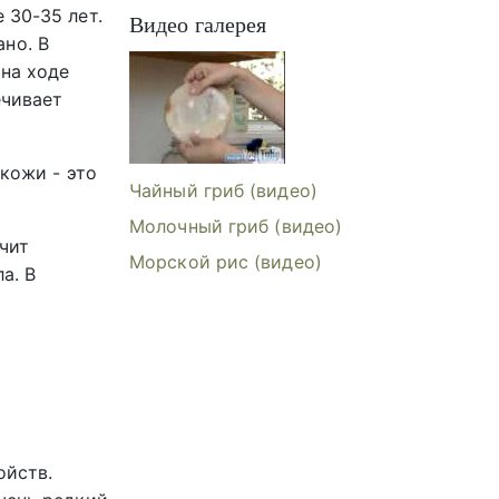
 30-35 лет.
Видео галерея
но. В
Видеогалерея: Чайный 
 на ходе
ечивает
 кожи - это
Чайный гриб (видео)
Молочный гриб (видео)
чит
Морской рис (видео)
а. В
ойств.