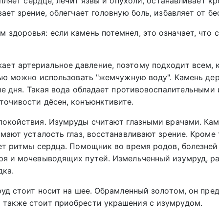
пляет сердце, лечит язвы и опухоли, останавливает кр
ает зрение, облегчает головную боль, избавляет от б
здоровья: если камень потемнел, это означает, что 
ет артериальное давление, поэтому подходит всем, 
лью можно использовать "жемчужную воду". Камень де
ие дня. Такая вода обладает противовоспалительными 
точивости дёсен, конъюнктивите.
покойствия. Изумруды считают глазными врачами. Кам
мают усталость глаз, восстанавливают зрение. Кроме 
ет ритмы сердца. Помощник во время родов, болезней
ря и мочевыводящих путей. Измельченный изумруд, р
дка.
уд стоит носит на шее. Обрамленный золотом, он пре
также стоит приобрести украшения с изумрудом.