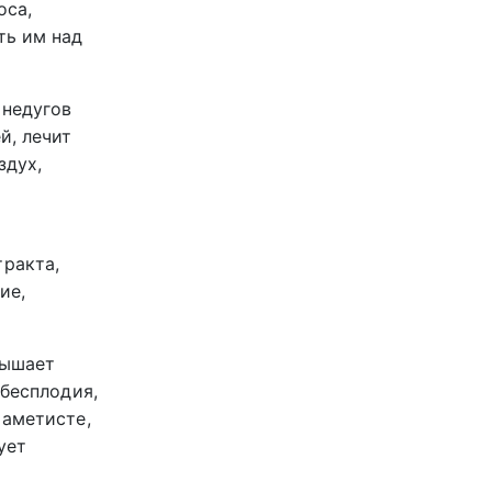
оса,
ть им над
 недугов
й, лечит
здух,
тракта,
ие,
вышает
 бесплодия,
 аметисте,
ует