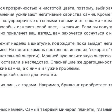
ся прозрачностью и чистотой цвета, поэтому, выбирая
емнения усиливают негативные свойства камня. Кроме 
 полупрозрачные с теплыми тонами и оттенками - ка
пособны изменять свой цвет, - женские. Если вы покуп
но привлечет ваш взгляд, вам захочется коснуться к н
олежит неделю в шкатулке, подождите, пока выйдет нег
не. Не носите камень постоянно, иначе из "лекарств" 
рицательной энергии). Мощнейшую позитивную энергию
и оставили в наследство. Опаснейшие же драгоценност
ие камни, а с ними и чужие проблемы.
 морской солью для очистки.
 их лишь с годами. Например, брильянт приобретает т
ных камней. Самый твердый минерал планеты, главны