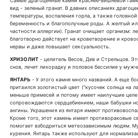
Самые драгоценные камни краснее-вишневой гаммы
вид - зеленый гранат. В давних описаниях драгоце
температуры, воспаления горла, а также головной
беременность и благополучные роды. А желтый ил
частности аллергии). Гранат очищает организм: л
благотворно действует на кроветворение и крово
нервы и даже повышает сексуальность.
ХРИЗОЛИТ
- целитель Весов, Дев и Стрельцов. Э
снов, лечит лихорадку и половое бессилие у мужч
ЯНТАРЬ
- У этого камня много названий. А еще бо
притаился золотистый цвет ("кусочек солнца на ла
меньше примесей и потому имеет наилучшие целеб
сопровождаются сердцебиением, наши бабушки нос
ангины. Украшения из янтаря имеют противовоспа
Кроме того, этот камень имеет противораковые св
помогает взбодриться метеозависимым людям. Му
курения. Янтарь также используют для нормализа