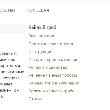
СТАТЬИ
ГОСТЕВАЯ
Чайный гриб
Внешний вид
Приготовление и уход
Инструкция
больных,
мни - не
История происхождения
екарствами
Лечебные свойства
т позитивные
Лечение чайным грибом
, которые
Чайный гриб в кулинарии
ливает
амнем, он
Болезни чайного гриба
а.
Статьи