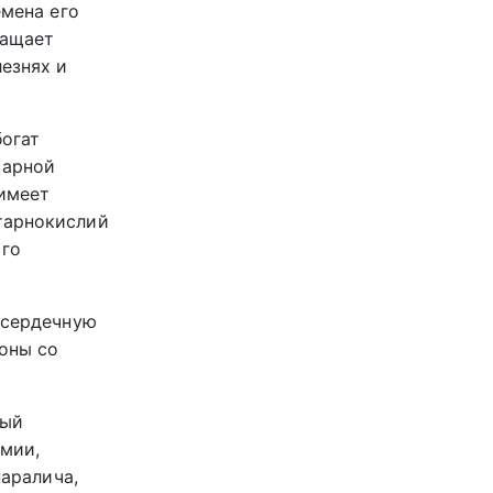
емена его
ращает
езнях и
богат
тарной
 имеет
тарнокислий
ого
т сердечную
лоны со
ный
емии,
паралича,