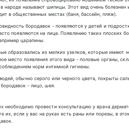
 в народе называют шипицы. Этот вид очень болезнен 
ит в общественных местах (баня, бассейн, пляж).
овидность бородавок - появляются у детей и подростк
часто появляются на лице. Появлению таких плоских б
апример царапины.
рые образовались из мелких узелков, которые имеют н
ое место появления этого вида - половые органы, скл
 соблюдением норм интимной гигиены.
людей, обычно серого или черного цвета, покрыты са
бородавок - лицо, шея.
х необходимо провести консультацию у врача дермат
е их, если у вас на руках есть раны или порезы, в это
авок.