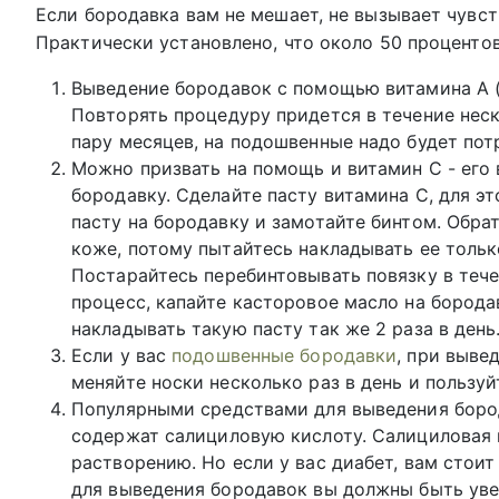
Если бородавка вам не мешает, не вызывает чувст
Практически установлено, что около 50 процентов
Выведение бородавок с помощью витамина А (р
Повторять процедуру придется в течение нес
пару месяцев, на подошвенные надо будет пот
Можно призвать на помощь и витамин С - его
бородавку. Сделайте пасту витамина С, для э
пасту на бородавку и замотайте бинтом. Обра
коже, потому пытайтесь накладывать ее тольк
Постарайтесь перебинтовывать повязку в тече
процесс, капайте касторовое масло на бород
накладывать такую пасту так же 2 раза в день
Если у вас
подошвенные бородавки
, при выве
меняйте носки несколько раз в день и пользу
Популярными средствами для выведения боро
содержат салициловую кислоту. Салициловая 
растворению. Но если у вас диабет, вам стои
для выведения бородавок вы должны быть уве