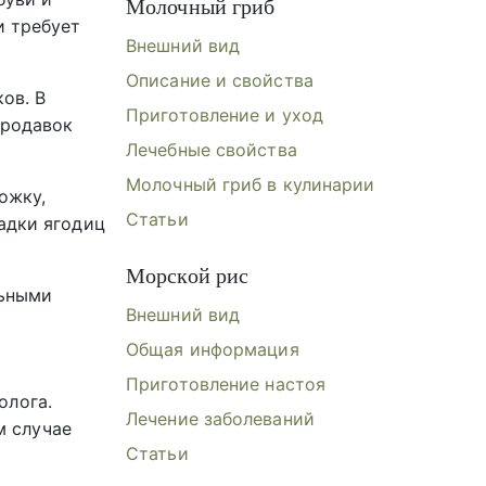
Молочный гриб
и требует
Внешний вид
Описание и свойства
ов. В
Приготовление и уход
ородавок
Лечебные свойства
Молочный гриб в кулинарии
ожку,
Статьи
адки ягодиц
Морской рис
льными
Внешний вид
Общая информация
Приготовление настоя
олога.
Лечение заболеваний
м случае
Статьи