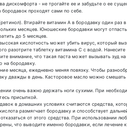
ва дискомфорта - не трогайте ее и забудьте о ее суще
 бородавок проходят сами по себе.
етинол). Втирайте витамин А в бородавку один раз в 
кольких месяцев. Юношеские бородавки могут отпасть
ратить до 5 месяцев.
 высокая кислотность может убить вирус, который вы
того разотрите таблетку витамина С с водой. Нанесите
тите внимание, что такая паста может вызывать зуд н
о на бородавку.
ние месяца, ежедневно меняя повязку. Чтобы разнооб
авку дважды в день. Касторовое масло можно смешать 
.
дении очень важно держать ноги сухими. При необход
йтесь присыпкой.
давок в домашних условиях считаются средства, кот
кислота размягчает бородавку и способствует дальне
т отказаться от этого средства. При использовании лю
рены, что выводите именно бородавки, если лечение к