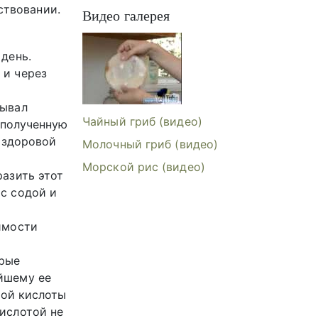
ствовании.
Видео галерея
Видеогалерея: Чайный 
день.
 и через
зывал
Чайный гриб (видео)
 полученную
а здоровой
Молочный гриб (видео)
Морской рис (видео)
разить этот
с содой и
имости
орые
йшему ее
бой кислоты
ислотой не