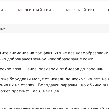
РИБ
МОЛОЧНЫЙ ГРИБ
МОРСКОЙ РИС
вку
ите внимание на тот факт, что не все новообразовани
нно доброкачественное новообразование кожи.
еское возвышение, размером от бисера до горошины.
коже бородавки могут от недели до несколько лет, не 
ия их на стопах). Бородавки заразны - но обычно вы 
ожет протекать до 8 месяцев.
ног, их появление спровоцировано ношением тесной о