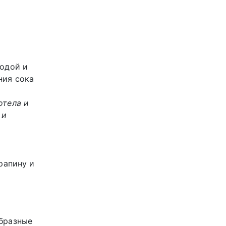
водой и
ния сока
отела и
 и
рапину и
образные