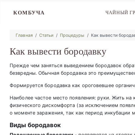
КОМБУЧА
ЧАЙНЫЙ Г
Главная
Статьи
Процедуры
Как вывести борода
Как вывести бородавку
Прежде чем заняться выведением бородавок обрат
безвредны. Обычная бородавка это преимуществе
Формируется бородавка как ороговевшее органич
Наиболее частое место появления: руки. Жить на 
физического дискомфорта (за исключением появлен
о моменте заражения, так как период инкубации м
Виды бородавок
Подошвенные бородавки
- появляются на стопах 