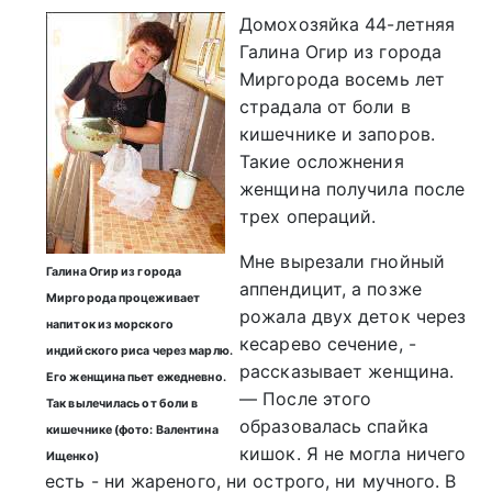
Домохозяйка 44-летняя
Галина Огир из города
Миргорода восемь лет
страдала от боли в
кишечнике и запоров.
Такие осложнения
женщина получила после
трех операций.
Мне вырезали гнойный
Галина Огир из города
аппендицит, а позже
Миргорода процеживает
рожала двух деток через
напиток из морского
кесарево сечение, -
индийского риса через марлю.
рассказывает женщина.
Его женщина пьет ежедневно.
— После этого
Так вылечилась от боли в
образовалась спайка
кишечнике (фото: Валентина
кишок. Я не могла ничего
Ищенко)
есть - ни жареного, ни острого, ни мучного. В