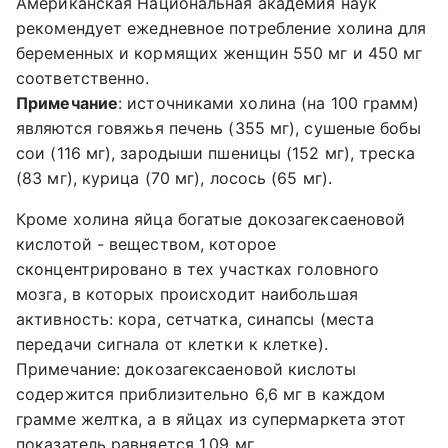
Американская Национальная академия наук
рекомендует ежедневное потребление холина для
беременных и кормящих женщин 550 мг и 450 мг
соответственно.
Примечание
: источниками холина (на 100 грамм)
являются говяжья печень (355 мг), сушеные бобы
сои (116 мг), зародыши пшеницы (152 мг), треска
(83 мг), курица (70 мг), лосось (65 мг).
Кроме холина яйца богатые докозагексаеновой
кислотой - веществом, которое
сконцентрировано в тех участках головного
мозга, в которых происходит наибольшая
активность: кора, сетчатка, синапсы (места
передачи сигнала от клетки к клетке).
Примечание: докозагексаеновой кислоты
содержится приблизительно 6,6 мг в каждом
грамме желтка, а в яйцах из супермаркета этот
показатель равняется 1,09 мг.